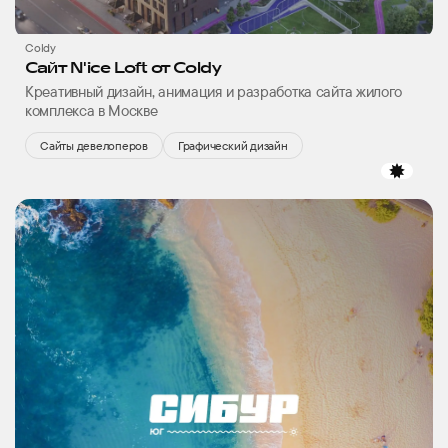
Coldy
Сайт N'ice Loft от Coldy
Креативный дизайн, анимация и разработка сайта жилого
комплекса в Москве
Сайты девелоперов
Графический дизайн
избр