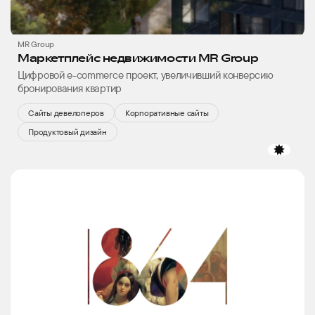
MR Group
Маркетплейс недвижимости MR Group
Цифровой е-commerce проект, увеличивший конверсию
бронирования квартир
Сайты девелоперов
Корпоративные сайты
Продуктовый дизайн
избр