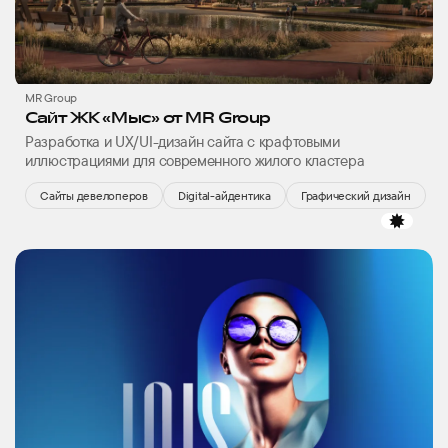
MR Group
Сайт ЖК «Мыс» от MR Group
Разработка и UX/UI-дизайн сайта с крафтовыми
иллюстрациями для современного жилого кластера
Сайты девелоперов
Digital-айдентика
Графический дизайн
избр