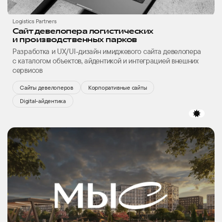
Logistics Partners
Сайт девелопера логистических
и производственных парков
Разработка и UX/UI-дизайн имиджевого сайта девелопера
с каталогом объектов, айдентикой и интеграцией внешних
сервисов
Сайты девелоперов
Корпоративные сайты
Digital-айдентика
избр