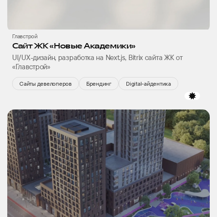
Главстрой
Сайт ЖК «Новые Академики»
UI/UX-дизайн, разработка на Next.js, Bitrix сайта ЖК от
«Главстрой»
Сайты девелоперов
Брендинг
Digital-айдентика
избр