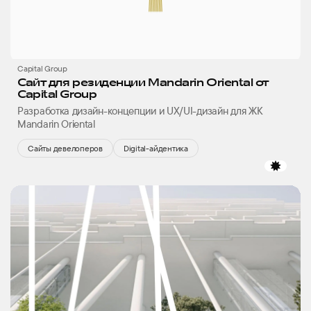
Capital Group
Сайт для резиденции Mandarin Oriental от
Capital Group
Разработка дизайн-концепции и UX/UI-дизайн для ЖК
Mandarin Oriental
Сайты девелоперов
Digital-айдентика
избр