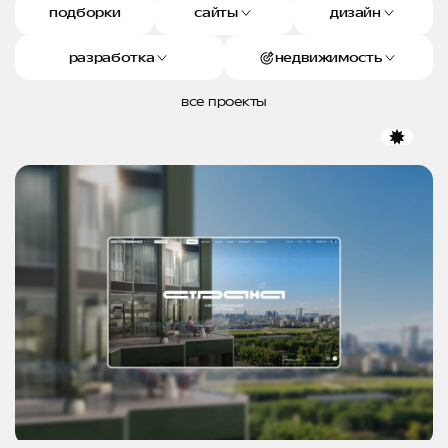
подборки
сайты
дизайн
разработка
недвижимость
все проекты
избр