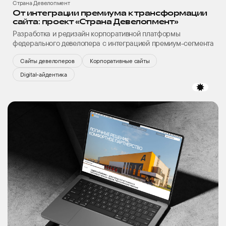
Страна Девелопмент
От интеграции премиума к трансформации
сайта: проект «Страна Девелопмент»
Разработка и редизайн корпоративной платформы
федерального девелопера с интеграцией премиум-сегмента
Сайты девелоперов
Корпоративные сайты
Digital-айдентика
избр