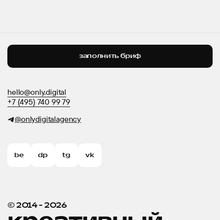
заполнить бриф
hello@only.digital
+7 (495) 740 99 79
@onlydigitalagency
be
dp
tg
vk
© 2014 -
2026