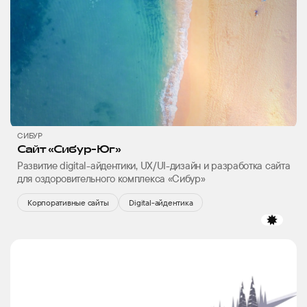
CИБУР
Сайт «Сибур-Юг»
Развитие digital-айдентики, UX/UI-дизайн и разработка сайта
для оздоровительного комплекса «Сибур»
Корпоративные сайты
Digital-айдентика
избр